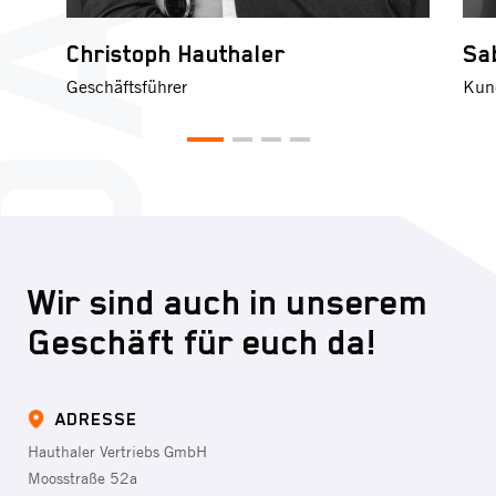
Christoph Hauthaler
Sa
Geschäftsführer
Kun
Wir sind auch in unserem
Geschäft für euch da!
ADRESSE
Hauthaler Vertriebs GmbH
Moosstraße 52a