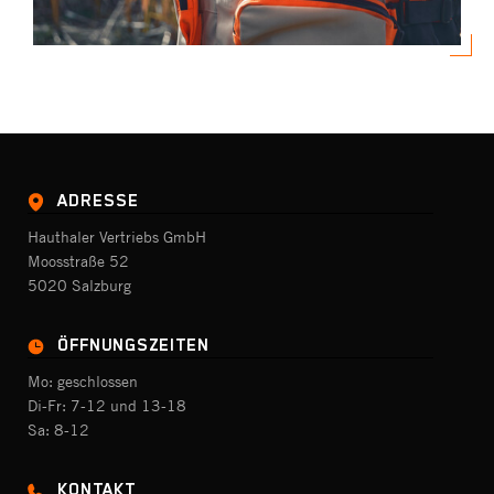
ADRESSE
Hauthaler Vertriebs GmbH
Moosstraße 52
5020 Salzburg
ÖFFNUNGSZEITEN
Mo: geschlossen
Di-Fr: 7-12 und 13-18
Sa: 8-12
KONTAKT