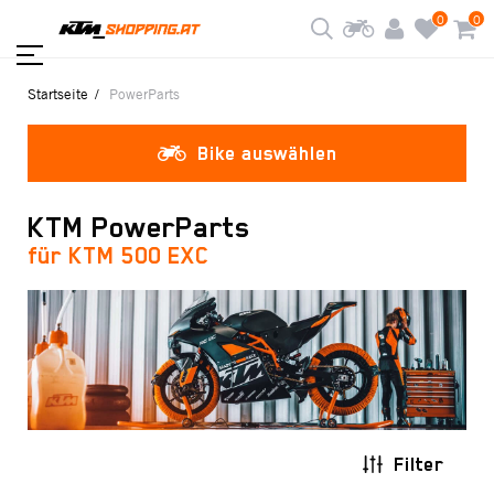
0
0
Startseite
PowerParts
Bike auswählen
KTM PowerParts
für KTM 500 EXC
Filter