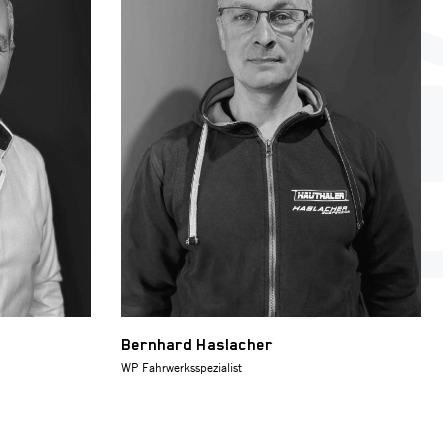
Bernhard Haslacher
WP Fahrwerksspezialist