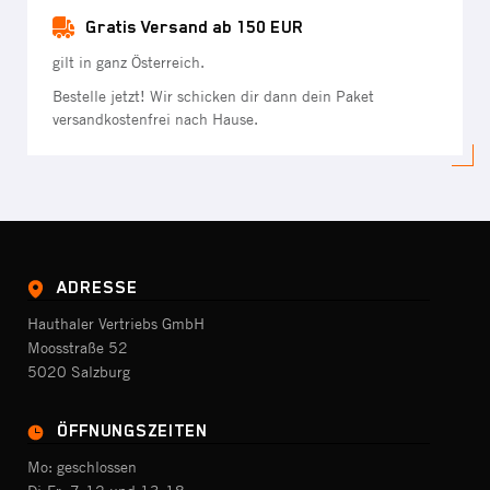
Gratis Versand ab 150 EUR
gilt in ganz Österreich.
Bestelle jetzt! Wir schicken dir dann dein Paket
versandkostenfrei nach Hause.
ADRESSE
Hauthaler Vertriebs GmbH
Moosstraße 52
5020 Salzburg
ÖFFNUNGSZEITEN
Mo: geschlossen