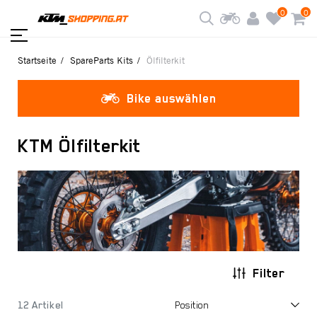
0
0
Startseite
SpareParts Kits
Ölfilterkit
Bike auswählen
KTM Ölfilterkit
Filter
12 Artikel