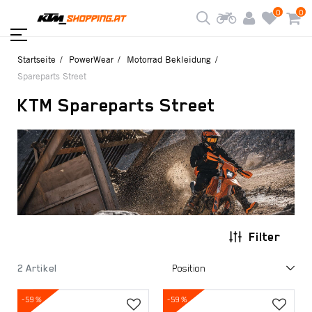
0
0
Startseite
PowerWear
Motorrad Bekleidung
Spareparts Street
KTM Spareparts Street
Filter
2 Artikel
-59
%
-59
%