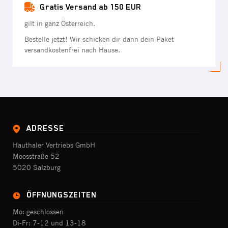
Gratis Versand ab 150 EUR
gilt in ganz Österreich.
Bestelle jetzt! Wir schicken dir dann dein Paket
versandkostenfrei nach Hause.
ADRESSE
Hauthaler Vertriebs GmbH
Moosstraße 52
5020 Salzburg
ÖFFNUNGSZEITEN
Mo: geschlossen
Di-Fr: 7-12 und 13-18