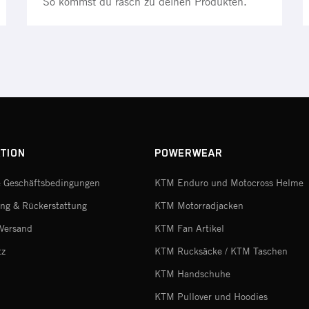
So kommst du rasch zu deinen Produkten.
TION
POWERWEAR
e Geschäftsbedingungen
KTM Enduro und Motocross Helme
ng & Rückerstattung
KTM Motorradjacken
Versand
KTM Fan Artikel
tz
KTM Rucksäcke / KTM Taschen
m
KTM Handschuhe
KTM Pullover und Hoodies