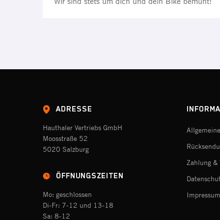
Wir sind stets um dich und dein Bike bemüht!
ADRESSE
INFORMA
Hauthaler Vertriebs GmbH
Allgemein
Moosstraße 52
Rücksendu
5020 Salzburg
Zahlung & 
ÖFFNUNGSZEITEN
Datenschu
Mo: geschlossen
Impressu
Di-Fr: 7-12 und 13-18
Sa: 8-12