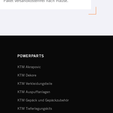
Paket versandkostenfrei nach Hause.
POWERPARTS
KTM Akrapovic
KTM Dekore
KTM Verkleidungsteile
KTM Auspuffanlagen
KTM Gepäck und Gepäckzubehör
KTM Tieferlegungskits