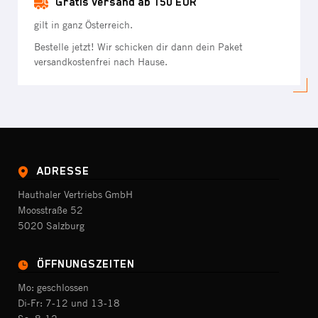
Gratis Versand ab 150 EUR
gilt in ganz Österreich.
Bestelle jetzt! Wir schicken dir dann dein Paket
versandkostenfrei nach Hause.
ADRESSE
Hauthaler Vertriebs GmbH
Moosstraße 52
5020 Salzburg
ÖFFNUNGSZEITEN
Mo: geschlossen
Di-Fr: 7-12 und 13-18